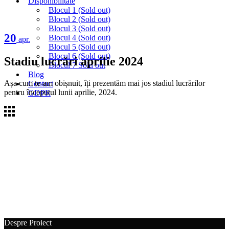
Disponibilitate
Blocul 1 (Sold out)
Blocul 2 (Sold out)
Blocul 3 (Sold out)
20
Blocul 4 (Sold out)
apr.
Blocul 5 (Sold out)
Blocul 6 (Sold out)
Stadiu lucrări aprilie 2024
Blocul 7 Sold out
Blog
Așa cum te-am obișnuit, îți prezentăm mai jos stadiul lucrărilor
Contact
pentru începutul lunii aprilie, 2024.
GDPR
Despre Proiect