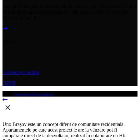
Elegante! Elegant și modern atât la exterior, cât și în interior. În timp
ce te îndrepți spre apartamentul tău din cartierul #UNO, holurile
blocului te încânt
ANPC
Termeni și condiții
GDPR
© 2024
Powered by Rawvisuals.net
Toate drepturile rezervate.
Uno Brașov este un concept diferit de comunitate rezidențială.
Apartamentele pe care acest proiect le are la vânzare pot fi
cumpărate direct de la dezvoltator, realizat în colaborare cu Hbi