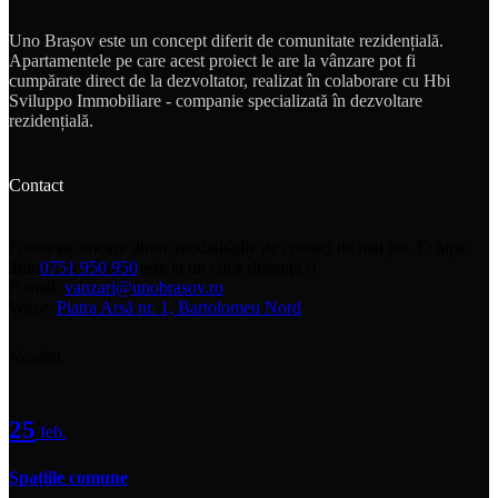
Uno Brașov este un concept diferit de comunitate rezidențială.
Apartamentele pe care acest proiect le are la vânzare pot fi
cumpărate direct de la dezvoltator, realizat în colaborare cu Hbi
Sviluppo Immobiliare - companie specializată în dezvoltare
rezidențială.
Contact
Folosește oricare dintre modalitățile de contact de mai jos. Echipa
noastră de vânzări este la un click distanță :)
Tel:
0751 950 950
E-mail:
vanzari@unobrasov.ro
Waze:
Piatra Arsă nr. 1, Bartolomeu Nord
Noutăți
25
feb.
Spațiile comune