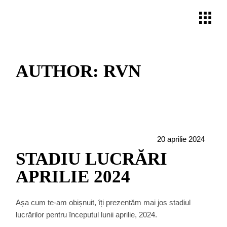
Skip
to
the
content
AUTHOR: RVN
20 aprilie 2024
STADIU LUCRĂRI
APRILIE 2024
Așa cum te-am obișnuit, îți prezentăm mai jos
stadiul lucrărilor pentru începutul lunii aprilie,
2024.