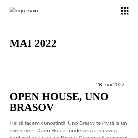
Skip
to
the
content
MAI 2022
28 mai 2022
OPEN HOUSE, UNO
BRASOV
Hai să facem cunoștință! Uno Brașov te invită la un
eveniment Open House, unde vei putea vizita
noul cartier italian din Brașov! Descoperă proiectul