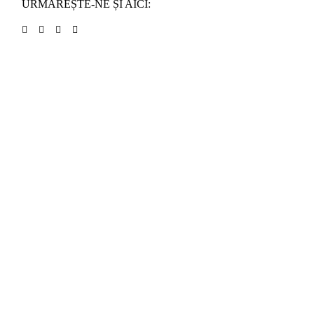
URMĂREȘTE-NE ȘI AICI: